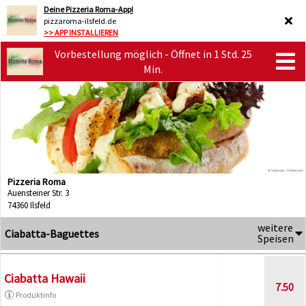
Deine Pizzeria Roma-App!
pizzaroma-ilsfeld.de
>> APP INSTALLIEREN
Vorbestellung möglich - Öffnet in 1 Std. 25
Min.
Pizzeria Roma
Auensteiner Str. 3
74360 Ilsfeld
weitere
Ciabatta-Baguettes
Speisen
Ciabatta Hawaii
7.50
Produktinfo