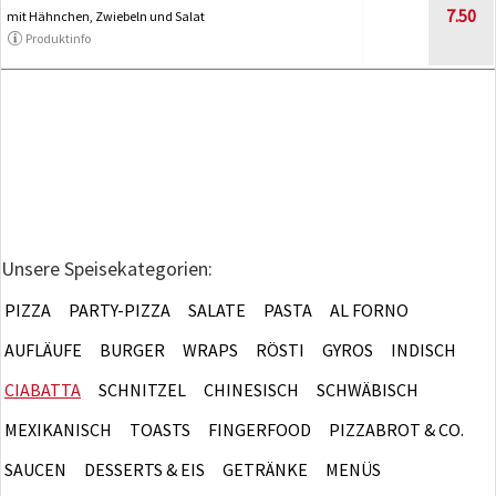
7.50
mit Hähnchen, Zwiebeln und Salat
Produktinfo
Unsere Speisekategorien:
PIZZA
PARTY-PIZZA
SALATE
PASTA
AL FORNO
AUFLÄUFE
BURGER
WRAPS
RÖSTI
GYROS
INDISCH
CIABATTA
SCHNITZEL
CHINESISCH
SCHWÄBISCH
MEXIKANISCH
TOASTS
FINGERFOOD
PIZZABROT & CO.
SAUCEN
DESSERTS & EIS
GETRÄNKE
MENÜS